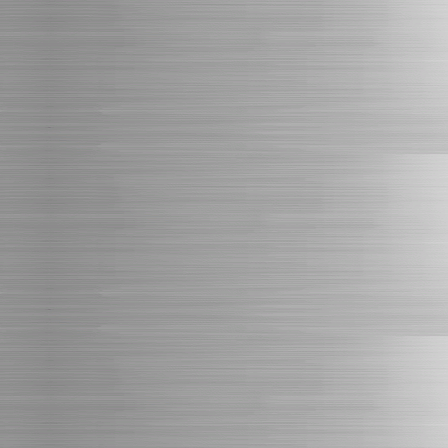
restaurant
dj restaurant
fete de village
cocktail
cocktail dinatoire
cocktail entreprise
sono
matériel sono
sonorisation
matériel sonorisation
lumières
matériel lumières
éclairage
matériel éclairage
led
matériel led
éclairage led
led mariage
éclairage mariage led
laser
matériel laser
laser show