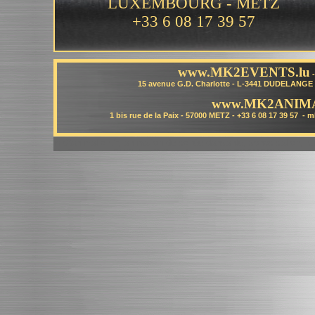
LUXEMBOURG - METZ
+33 6 08 17 39 57
www.MK2EVENTS.lu
15 avenue G.D. Charlotte - L-3441 DUDELAN
www.MK2ANIMA
1 bis rue de la Paix - 57000 METZ - +33 6 08 17 39 57 
mk2animation.fr, animation de soirée dansante, sonosisation, lum
M. Christophe FUCHS, 52 Grand'rue, 57300 TREMERY
animation, animation moselle, animation meurthe et moselle, ani
57300, animation metz, animation nancy, animation thionville,
recherche animation moselle, recherche animation meurthe et mo
animation 54, recherche animation 57000, recherche animation 
animation thionville, recherche animation luxembourg, recherc
moselle, cherche animation meurthe et moselle, cherche animati
animation 57000, cherche animation 57300, cherche animation m
animation luxembourg, cherche animation haut de gamme
animation haut de gamme
animation mariage
animation mariage haut de gamme
animation pro
animation professionnel
animateur
anmateur haut de gamme